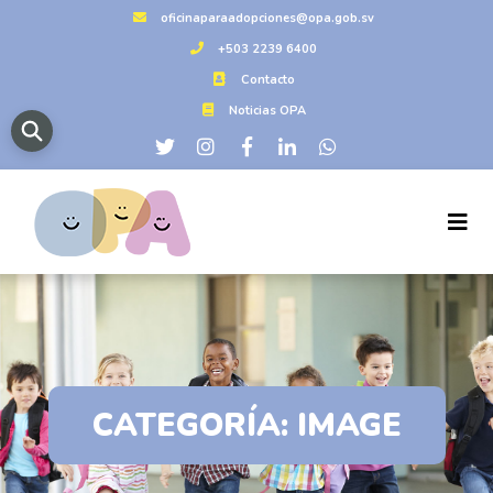
oficinaparaadopciones@opa.gob.sv
+503 2239 6400
Contacto
Noticias OPA
CATEGORÍA:
IMAGE