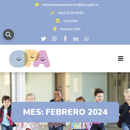
oficinaparaadopciones@opa.gob.sv
+503 2239 6400
Contacto
Noticias OPA
MES:
FEBRERO 2024