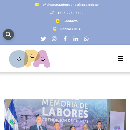
oficinaparaadopciones@opa.gob.sv
+503 2239 6400
Contacto
Noticias OPA