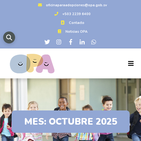
oficinaparaadopciones@opa.gob.sv
+503 2239 6400
Contacto
Noticias OPA
MES:
OCTUBRE 2025