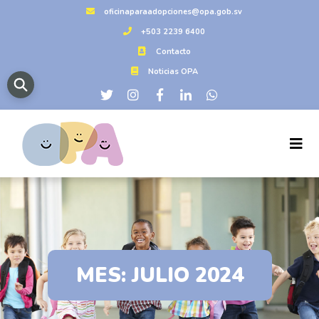
oficinaparaadopciones@opa.gob.sv
+503 2239 6400
Contacto
Noticias OPA
MES:
JULIO 2024