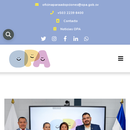
oficinaparaadopciones@opa.gob.sv
+503 2239 6400
Contacto
Noticias OPA