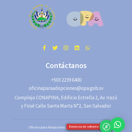
Contáctanos
+503 2239 6400
oficinaparaadopciones@opa.gob.sv
Complejo CONAPINA, Edificio Estrella 2, Av. Irazú
y Final Calle Santa Marta N°2, San Salvador
$
$
Denuncia de soborno
Denuncia de soborno
Oficina para Adopciones, República de El Salvador