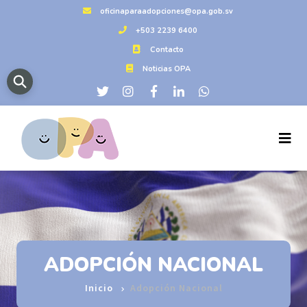
oficinaparaadopciones@opa.gob.sv
+503 2239 6400
Contacto
Noticias OPA
ADOPCIÓN NACIONAL
Inicio
Adopción Nacional