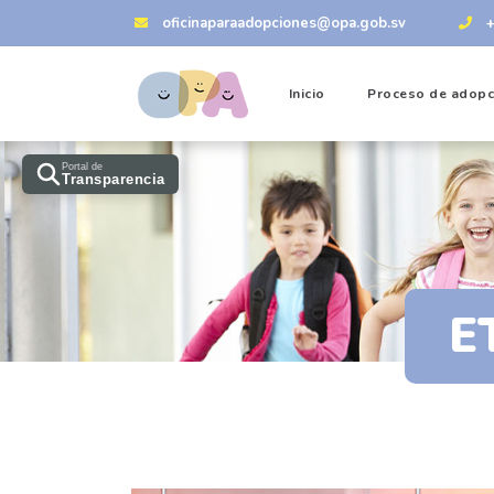
oficinaparaadopciones@opa.gob.sv
Inicio
Proceso de adopc
Portal de
Transparencia
E