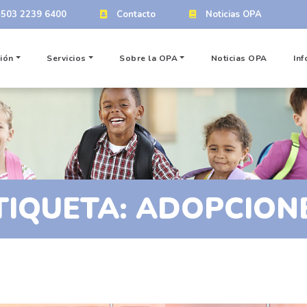
+503 2239 6400
Contacto
Noticias OPA
ión
Servicios
Sobre la OPA
Noticias OPA
Inf
TIQUETA:
ADOPCION