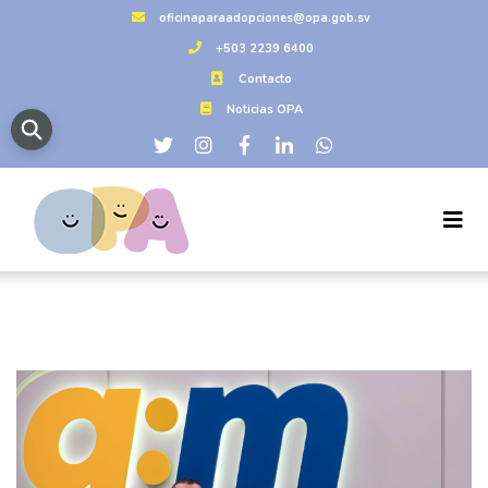
oficinaparaadopciones@opa.gob.sv
+503 2239 6400
Contacto
Noticias OPA