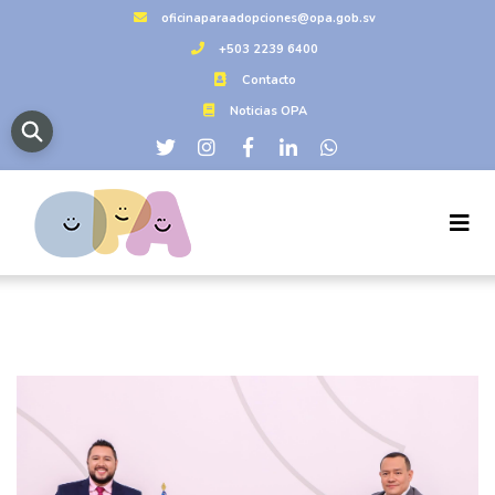
oficinaparaadopciones@opa.gob.sv
+503 2239 6400
Contacto
Noticias OPA