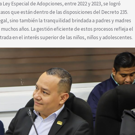
a Ley Especial de Adopciones, entre 2022 y 2023, se logró
asos que están dentro de las disposiciones del Decreto 235.
gal, sino también la tranquilidad brindada a padres y madres
chos años. La gestión eficiente de estos procesos refleja el
ada en el interés superior de las niños, niños y adolescentes.