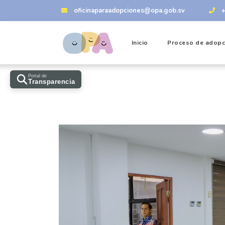
oficinaparaadopciones@opa.gob.sv
Inicio
Proceso de adopc
Portal de
Transparencia