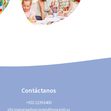
Contáctanos
+503 2239 6400
oficinaparaadopciones@opa.gob.sv