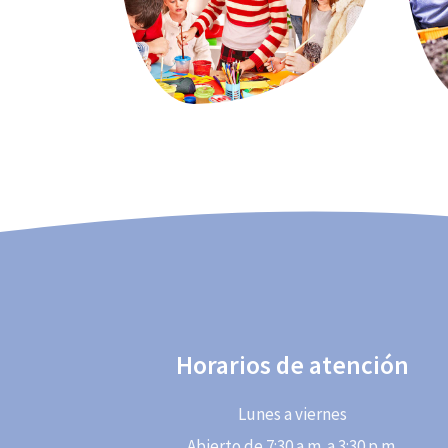
Horarios de atención
Lunes a viernes
Abierto de 7:30 a.m. a 3:30 p.m.