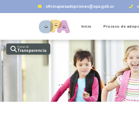
oficinaparaadopciones@opa.gob.sv
Inicio
Proceso de adopc
Portal de
Transparencia