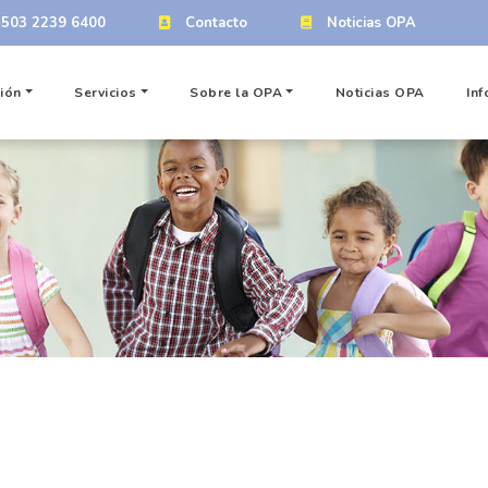
+503 2239 6400
Contacto
Noticias OPA
ión
Servicios
Sobre la OPA
Noticias OPA
Inf
Inicio
Gallery 3