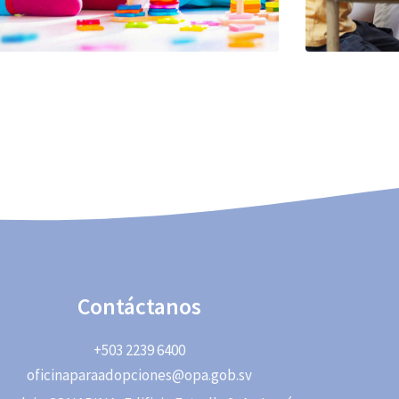
Contáctanos
+503 2239 6400
oficinaparaadopciones@opa.gob.sv