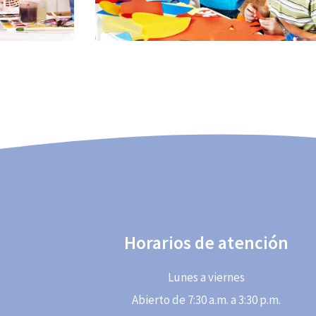
Horarios de atención
Lunes a viernes
Abierto de 7:30 a.m. a 3:30 p.m.