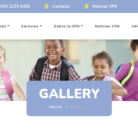
+503 2239 6400
Contacto
Noticias OPA
ión
Servicios
Sobre la OPA
Noticias OPA
Inf
GALLERY
Inicio
Gallery 2