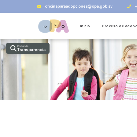
oficinaparaadopciones@opa.gob.sv
Inicio
Proceso de adopc
Portal de
Transparencia