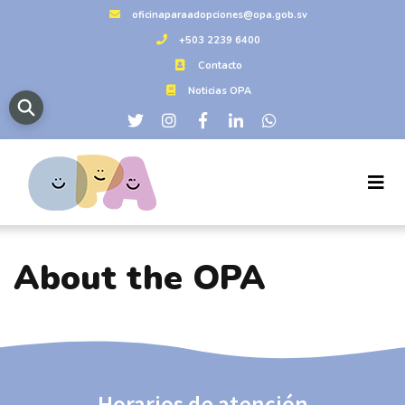
oficinaparaadopciones@opa.gob.sv
+503 2239 6400
Contacto
Noticias OPA
About the OPA
Horarios de atención